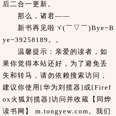
后二合一更新。
　　那么，诸君——
　　新书再见啦ヾ(￣▽￣)Bye~B
ye~39258189。。
　　温馨提示：亲爱的读者，如
果你觉得本站还好，为了避免丢
失和转马，请勿依赖搜索访问，
建议你使用[华为刘揽器]或[Firef
ox火狐刘揽器]访问并收蔵【同烨
读书网】 m.tongyew.com。我们