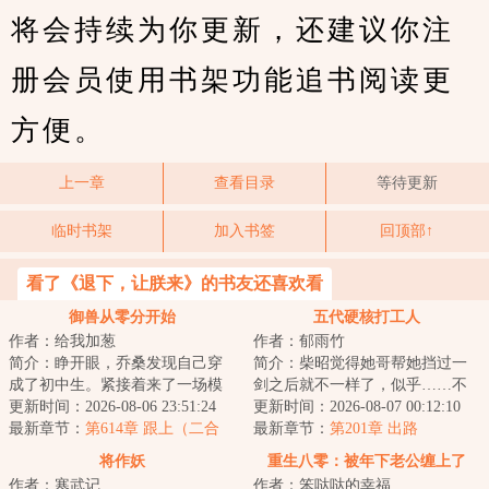
将会持续为你更新，还建议你注
册会员使用书架功能追书阅读更
方便。
上一章
查看目录
等待更新
临时书架
加入书签
回顶部↑
看了《退下，让朕来》的书友还喜欢看
御兽从零分开始
五代硬核打工人
作者：给我加葱
作者：郁雨竹
简介：睁开眼，乔桑发现自己穿
简介：柴昭觉得她哥帮她挡过一
成了初中生。紧接着来了一场模
剑之后就不一样了，似乎……不
拟考。毕业她怕了吗？她怕
更新时间：2026-08-06 23:51:24
是他了。他总会说些郑先生都没
更新时间：2026-08-07 00:12:10
了……这考的都什么...
最新章节：
第614章 跟上（二合
听过的，她听起...
最新章节：
第201章 出路
一）
将作妖
重生八零：被年下老公缠上了
作者：寒武记
作者：笨哒哒的幸福