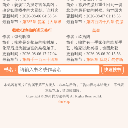
简介：姜羡宝为搜寻害亲真凶，
简介：寡妇佟腊月重生回到一切
魂穿妖孽横生的大景朝。谁料这
悲剧的最开始的时候。前世因为
里破案，不看证据，只靠卦师！
更新时间：2026-08-06 04:58:54
改嫁宋大龙，踏上了一条不归
更新时间：2026-08-07 01:13:53
这不巧了嘛？！...
最新章节：
第285章 答案（大章求
路。重生归来的第...
最新章节：
第四百四十八章 佟腊
月票）
月改变了我的一生
截教扫地仙的诸天修行
点金
作者：弹剑听禅
作者：玖拾陆
简介：柳柊是金鳌岛的柳树精，
简介：喻辞有一手家传的绘塑手
化形后成为碧游宫的杂役弟子。
艺，喻家以此兴盛，也因此获
实际上，柳柊是杨眉大仙的后
更新时间：2026-08-06 17:27:04
罪，死的死、流放的流放。为得
更新时间：2026-08-06 20:15:56
裔，具有变异的时...
最新章节：
第两千一百三十四章
旧事真相，喻辞赶...
最新章节：
第96章 我骂几句你听
神仙炮灰9
听？（两更合一求月票）
书名：
本站若有图片广告属于第三方接入，非本站所为，广告内容与本站无关，不代表
本站立场，请谨慎阅读。
Copyright © 2020 同烨读书网 All Rights Reserved.kk
SiteMap