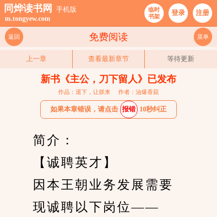
同烨读书网
手机版
临时
登录
注册
书架
m.tongyew.com
免费阅读
返回
菜单
上一章
查看最新章节
等待更新
新书《主公，刀下留人》已发布
作品：退下，让朕来
作者：油爆香菇
如果本章错误，请点击
报错
10秒纠正
　　简介：
　　【诚聘英才】
　　因本王朝业务发展需要
　　现诚聘以下岗位——