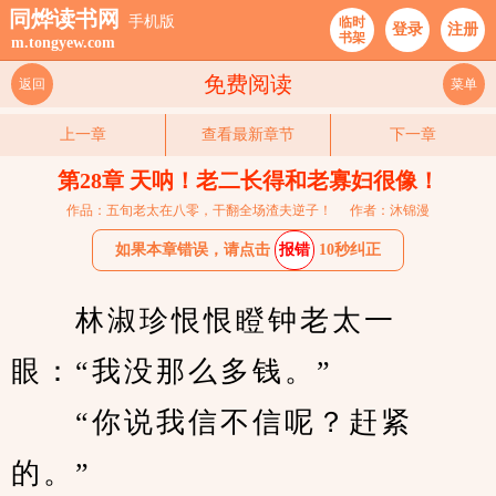
同烨读书网
手机版
临时
登录
注册
书架
m.tongyew.com
免费阅读
返回
菜单
上一章
查看最新章节
下一章
第28章 天呐！老二长得和老寡妇很像！
作品：五旬老太在八零，干翻全场渣夫逆子！
作者：沐锦漫
如果本章错误，请点击
报错
10秒纠正
　　林淑珍恨恨瞪钟老太一
眼：“我没那么多钱。”
　　“你说我信不信呢？赶紧
的。”