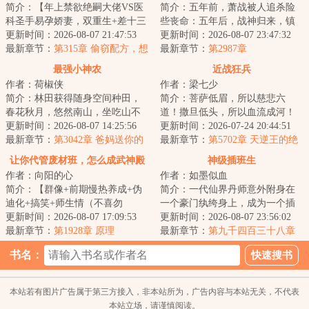
简介：【年上禁欲绝嗣大佬VS医
简介：五年前，萧战被人追杀险
科圣手易孕娇妻，双重生+差十三
些丧命：五年后，战神归来，镇
岁+打脸虐渣+渣夫火葬场】
更新时间：2026-08-07 21:47:53
压世间一切宵小。...
更新时间：2026-08-07 23:47:32
&lt;br/&gt; 苏婉...
最新章节：
第315章 偷窃配方，想
最新章节：
第2987章
倒打一耙讹诈
最强小神农
近战狂兵
作者：荷椒侠
作者：梁七少
简介：林田获得随身空间种田，
简介：菩萨低眉，所以慈悲六
春花秋月，悠然南山，坐吃山不
道！撒旦低头，所以血流成河！
空。他只想过好自己的小日子，
更新时间：2026-08-07 14:25:56
以撒旦之名，专职杀戮，他要当
更新时间：2026-07-24 20:44:51
实力却不允许他...
最新章节：
第3042章 爸妈送你的
最强的那个男人！...
最新章节：
第5702章 天逆王的绝
大礼
境！
让你代管废材班，怎么成武神殿
神级插班生
作者：向阳的心
作者：如墨似血
了
简介：【群像+前期慢热养成+伪
简介：一代仙界丹师意外附身在
迪化+搞笑+师生情（不喜勿
一个豪门纨绔身上，成为一个插
入）】半个月撵走三个班主任。
更新时间：2026-08-07 17:09:53
班生，以一身神奇仙术，混迹于
更新时间：2026-08-07 23:56:02
面对有着人均混世魔...
最新章节：
第1928章 原理
美女丛中，在都...
最新章节：
第九千四百三十八章
效果显著！
书名：
本站若有图片广告属于第三方接入，非本站所为，广告内容与本站无关，不代表
本站立场，请谨慎阅读。