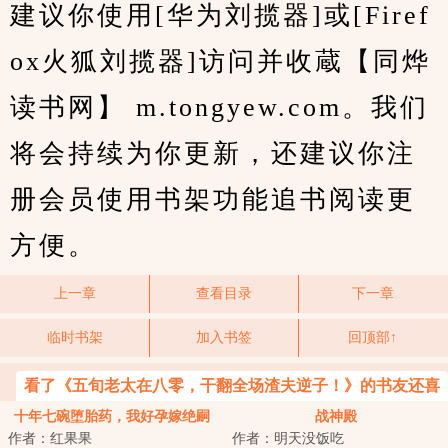
建议你使用[华为刘揽器]或[Firef
ox火狐刘揽器]访问并收蔵【同烨
读书网】 m.tongyew.com。我们
将会持续为你更新，还建议你注
册会员使用书架功能追书阅读更
方便。
上一章
查看目录
下一章
临时书架
加入书签
回顶部↑
看了《五旬老太在八零，干翻全场渣夫逆子！》的书友还喜
欢看
十年七碗堕胎药，我好孕嫁绝嗣
战神殿
作者：红果果
作者：明天没饭吃
他悔疯了