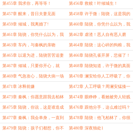
第455章 我求你，再等等！
第456章 救赎！叶倾城生！
第457章 醒来，昔日夫妻见面
第458章 许于微：陆骁，这是我的
惊喜！
第459章 倾城，我离婚了!
第460章 陆骁，你凭什么以为，我
还会要你1
第461章 陆骁，你凭什么以为，我
第462章 虐渣！恶人自有恶人磨
还会要你2
第463章 车内，与秦枫的亲吻
第464章 陆骁：这心碎的狗粮，我
先干为敬！
第465章 以退为进，陆骁苦苦追妻
第466章 陆骁孔雀开屏，悲催了！
第467章 倾城，只要你开心，就
第468章 陆骁知道，许于微的真面
好！
目
第469章 气急攻心，陆骁大病一场
第470章 澜安给你人工呼吸了，你
要报答
第471章 冰释前嫌
第472章 人工呼吸？周澜安猛揍一
顿
第473章 秦枫：你愿意跟我去柏林
第474章 眼睁睁，看她被旁人轻贱
吗？
第475章 陆骁，你说，这是谁造成
第476章 跟他分手，这么难过吗？
的？
第477章 秦枫：我会单身，一直到
第478章 陆骁：他飞柏林了，你很
老！
难过？
第479章 陆骁：孩子们都想，你不
第480章 深夜独处1