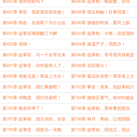
第685章 他对你好吗？
第686章 赵寒柏：晚棠她，管得
凶！
第687章 寒笙，我是真的喜欢她！
第688章 指尖相触！往事回荡！
第689章 狗血：央筑呢？为什么在
第690章 接吻的时候，要闭上眼
那里工作？
睛！
第691章 赵寒笙喝得酩汀大醉
第692章 赵寒柏：今晚，你是我的
小乖
第693章 求婚！
第694章 南溪产子，周恩夕！
第695章 赵寒笙，与一个女学生来
第696章 赵寒柏：哥哥我浑身都是
往密切！
宝！
第697章 赵寒笙，你外面有人了，
第698章 后院着火！
是吗？
第699章 情敌见面！翠珍上大分！
第700章 最后的亲密！翠珍再上大
分！
第701章 赵寒笙，我们离婚吧！
第702章 事发！原来，他赵寒柏只
是替身！
第703章 何晚棠，我们结束吧！
第704章 她鼓足勇气，他却叫她走
开！
第705章 晚棠怀孕了！
第706章 赵寒柏，我有事想跟你
说！
第707章 赵寒柏，我欠你的，全部
第708章 林丹：寒柏，让我照顾
还清了！
你！
第709章 赵寒笙：我想见一见晚
第710章 赵寒柏，我说过，我认