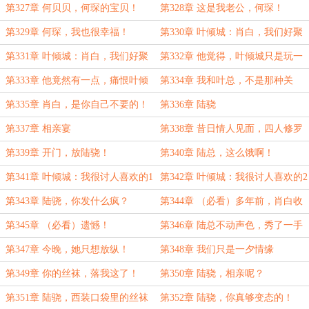
第327章 何贝贝，何琛的宝贝！
第328章 这是我老公，何琛！
第329章 何琛，我也很幸福！
第330章 叶倾城：肖白，我们好聚
好散1
第331章 叶倾城：肖白，我们好聚
第332章 他觉得，叶倾城只是玩一
好散2
玩！
第333章 他竟然有一点，痛恨叶倾
第334章 我和叶总，不是那种关
城
系！
第335章 肖白，是你自己不要的！
第336章 陆骁
第337章 相亲宴
第338章 昔日情人见面，四人修罗
场
第339章 开门，放陆骁！
第340章 陆总，这么饿啊！
第341章 叶倾城：我很讨人喜欢的1
第342章 叶倾城：我很讨人喜欢的2
第343章 陆骁，你发什么疯？
第344章 （必看）多年前，肖白收
到的信件
第345章 （必看）遗憾！
第346章 陆总不动声色，秀了一手
好恩爱
第347章 今晚，她只想放纵！
第348章 我们只是一夕情缘
第349章 你的丝袜，落我这了！
第350章 陆骁，相亲呢？
第351章 陆骁，西装口袋里的丝袜
第352章 陆骁，你真够变态的！