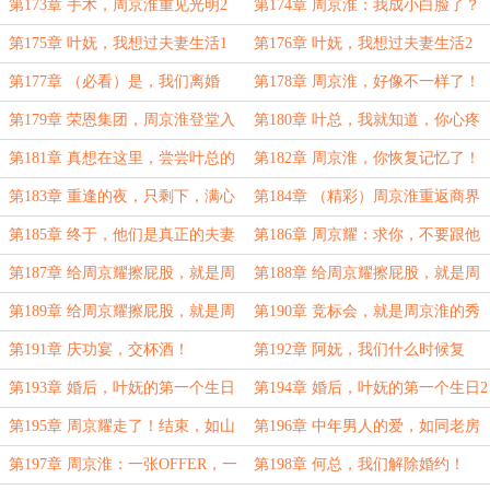
第173章 手术，周京淮重见光明2
第174章 周京淮：我成小白脸了？
第175章 叶妩，我想过夫妻生活1
第176章 叶妩，我想过夫妻生活2
第177章 （必看）是，我们离婚
第178章 周京淮，好像不一样了！
了！
第179章 荣恩集团，周京淮登堂入
第180章 叶总，我就知道，你心疼
室
我！
第181章 真想在这里，尝尝叶总的
第182章 周京淮，你恢复记忆了！
味道
第183章 重逢的夜，只剩下，满心
第184章 （精彩）周京淮重返商界
激荡！
第185章 终于，他们是真正的夫妻
第186章 周京耀：求你，不要跟他
订婚
第187章 给周京耀擦屁股，就是周
第188章 给周京耀擦屁股，就是周
京淮的命1
京淮的命2
第189章 给周京耀擦屁股，就是周
第190章 竞标会，就是周京淮的秀
京淮的命3
场！
第191章 庆功宴，交杯酒！
第192章 阿妩，我们什么时候复
婚？
第193章 婚后，叶妩的第一个生日
第194章 婚后，叶妩的第一个生日2
第195章 周京耀走了！结束，如山
第196章 中年男人的爱，如同老房
呼海啸！
子着火！
第197章 周京淮：一张OFFER，一
第198章 何总，我们解除婚约！