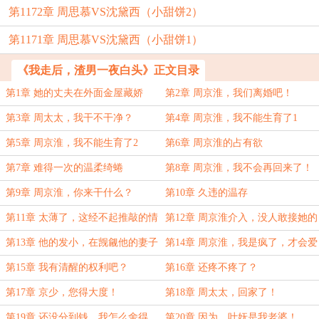
第1172章 周思慕VS沈黛西（小甜饼2）
第1171章 周思慕VS沈黛西（小甜饼1）
《我走后，渣男一夜白头》正文目录
第1章 她的丈夫在外面金屋藏娇
第2章 周京淮，我们离婚吧！
第3章 周太太，我干不干净？
第4章 周京淮，我不能生育了1
第5章 周京淮，我不能生育了2
第6章 周京淮的占有欲
第7章 难得一次的温柔绮蜷
第8章 周京淮，我不会再回来了！
第9章 周京淮，你来干什么？
第10章 久违的温存
第11章 太薄了，这经不起推敲的情
第12章 周京淮介入，没人敢接她的
意
官司
第13章 他的发小，在觊觎他的妻子
第14章 周京淮，我是疯了，才会爱
过你！
第15章 我有清醒的权利吧？
第16章 还疼不疼了？
第17章 京少，您得大度！
第18章 周太太，回家了！
第19章 还没分到钱，我怎么舍得
第20章 因为，叶妩是我老婆！