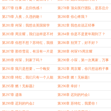
第277章 往事，总归伤感！
第278章 顶尖医疗团队，是苏总介
绍的！
第279章 入夜，久违的吻！
第280章 你心疼我？
第281章 何琛：我想去英国留学
第282章 我也在说正经事
第283章 周京耀，我们这样是不对
第284章 你是不是更年期到了？
的！
第285章 你想不想？苏绮红，我很
第286章 别哭了，好不好？
想！
第287章 那些雪花，有没有一片是
第288章 何琛VS周京耀
爸爸？
第289章 何琛，到家了吗？
第290章 小琛，第一次离家，万事
小心
第291章 我只是想要，一个晚安
第292章 周京耀，你只想这档子事
吻！
儿！
第293章 绮红，我们只有一个人能
第294章 燃！无标题1
去！
第295章 燃！无标题2
第296章 幸好！
第297章 遗珠
第298章 迟到的约会1
第299章 迟到的约会2
第300章 苏绮红，我爱你！