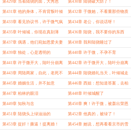
第429章 当着陆骁的面，大秀恩
第430章 陆骁破大防了！
爱！
第431章 他的身体，不肯背叛叶倾
第432章 于微她，不看重那些物质
城
第433章 看见协议书，许于微气疯
第434章 老公，你说话呀！
了
第435章 叶倾城，你现在真刻薄
第436章 陆骁，我不要你的东西
第437章 偶遇，他们宛如恩爱夫妻
第438章 我和陆骁睡过了
第439章 独处，心是透明的
第440章 许于微，不孕不育
第441章 许于微开大，陆叶分崩离
第442章 许于微开大，陆叶分崩离
析1
析2
第443章 周陆两家，自此，老死不
第444章 陆骁婚礼当天，叶倾城走
相往来
了
第445章 婚姻生活，并不如意
第446章 西姐：想知道答案，去柏
林
第447章 柏林的眼泪
第448章 叶倾城醒了
第449章 知秋与念
第450章 爽！许于微，被轰出荣恩
集团
第451章 陆骁头上绿油油的
第452章 他真的，被绿了！
第453章 捉奸！撕逼！提离婚！
第454章 她说，想再看看京市的雪