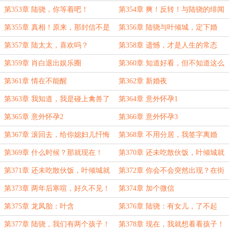
第353章 陆骁，你等着吧！
第354章 爽！反转！与陆骁的绯闻
火曝光
第355章 真相！原来，那封信不是
第356章 陆骁与叶倾城，定下婚
周京淮写的
约！
第357章 陆太太，喜欢吗？
第358章 遗憾，才是人生的常态
第359章 肖白退出娱乐圈
第360章 知道好看，但不知道这么
好看！
第361章 情在不能醒
第362章 新婚夜
第363章 我知道，我是碰上禽兽了
第364章 意外怀孕1
第365章 意外怀孕2
第366章 意外怀孕3
第367章 滚回去，给你媳妇儿忏悔
第368章 不用分居，我签字离婚
第369章 什么时候？那就现在！
第370章 还未吃散伙饭，叶倾城就
走了1
第371章 还未吃散伙饭，叶倾城就
第372章 你会不会突然出现？在街
走了2
角的咖啡店
第373章 两年后寒喧，好久不见！
第374章 加个微信
第375章 龙凤胎：叶含
第376章 陆骁：有女儿，了不起
啊！
第377章 陆骁，我们有两个孩子！
第378章 现在，我就想看看孩子！