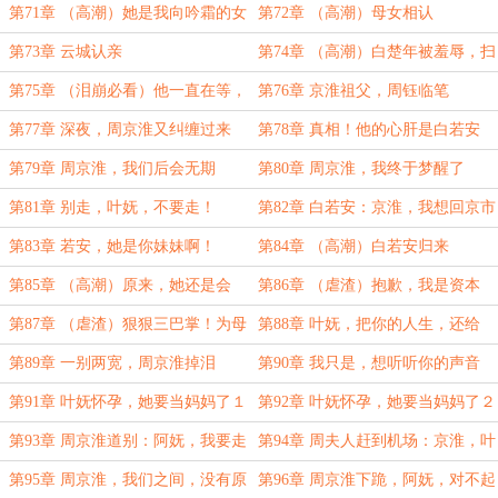
痣曝光
真实身世
第71章 （高潮）她是我向吟霜的女
第72章 （高潮）母女相认
儿！
第73章 云城认亲
第74章 （高潮）白楚年被羞辱，扫
出大门
第75章 （泪崩必看）他一直在等，
第76章 京淮祖父，周钰临笔
想见的人！
第77章 深夜，周京淮又纠缠过来
第78章 真相！他的心肝是白若安
第79章 周京淮，我们后会无期
第80章 周京淮，我终于梦醒了
第81章 别走，叶妩，不要走！
第82章 白若安：京淮，我想回京市
第83章 若安，她是你妹妹啊！
第84章 （高潮）白若安归来
第85章 （高潮）原来，她还是会
第86章 （虐渣）抱歉，我是资本
痛！
家！
第87章 （虐渣）狠狠三巴掌！为母
第88章 叶妩，把你的人生，还给
则刚！
你！
第89章 一别两宽，周京淮掉泪
第90章 我只是，想听听你的声音
第91章 叶妩怀孕，她要当妈妈了１
第92章 叶妩怀孕，她要当妈妈了２
第93章 周京淮道别：阿妩，我要走
第94章 周夫人赶到机场：京淮，叶
了！
妩怀孕了！
第95章 周京淮，我们之间，没有原
第96章 周京淮下跪，阿妩，对不起