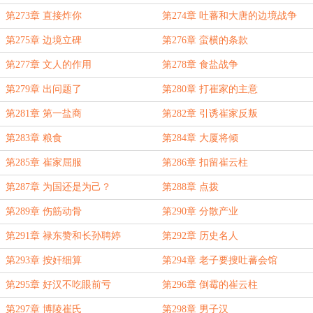
第273章 直接炸你
第274章 吐蕃和大唐的边境战争
第275章 边境立碑
第276章 蛮横的条款
第277章 文人的作用
第278章 食盐战争
第279章 出问题了
第280章 打崔家的主意
第281章 第一盐商
第282章 引诱崔家反叛
第283章 粮食
第284章 大厦将倾
第285章 崔家屈服
第286章 扣留崔云柱
第287章 为国还是为己？
第288章 点拨
第289章 伤筋动骨
第290章 分散产业
第291章 禄东赞和长孙聘婷
第292章 历史名人
第293章 按奸细算
第294章 老子要搜吐蕃会馆
第295章 好汉不吃眼前亏
第296章 倒霉的崔云柱
第297章 博陵崔氏
第298章 男子汉