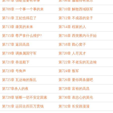
第707章 强硬需要有本事
第708章 服输得有表示
第709章 一个事一个事的来
第710章 解散西域联军
第711章 王妃也得忍了
第712章 不成器的皇子
第713章 康英的未来
第714章 程家的人
第715章 尊严拿什么维护?
第716章 西突厥内斗开始
第717章 返回高昌
第718章 戳心窝子
第719章 调换属国守军
第720章 人尽其才
第721章 恭送殿下
第722章 不老实的瓦达翰
第723章 号角声
第724章 叛军
第725章 瓦达翰的叛乱
第726章 要你两条腿吧
第727章杀人的夜
第728章 富裕的高昌
第729章 斩断一切不安定因素
第730章 表忠心的莫伦
第731章 运回去四百万贯钱
第732章 长安路漫漫