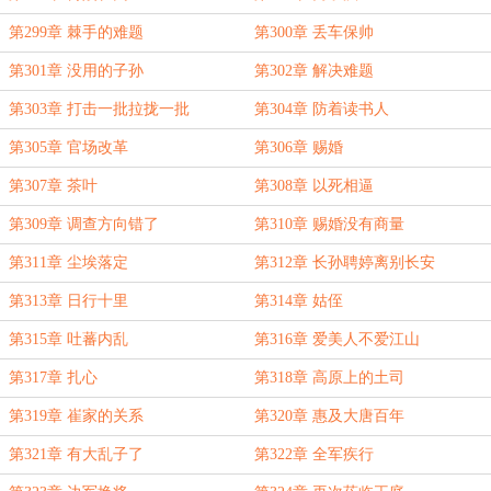
第299章 棘手的难题
第300章 丢车保帅
第301章 没用的子孙
第302章 解决难题
第303章 打击一批拉拢一批
第304章 防着读书人
第305章 官场改革
第306章 赐婚
第307章 茶叶
第308章 以死相逼
第309章 调查方向错了
第310章 赐婚没有商量
第311章 尘埃落定
第312章 长孙聘婷离别长安
第313章 日行十里
第314章 姑侄
第315章 吐蕃内乱
第316章 爱美人不爱江山
第317章 扎心
第318章 高原上的土司
第319章 崔家的关系
第320章 惠及大唐百年
第321章 有大乱子了
第322章 全军疾行