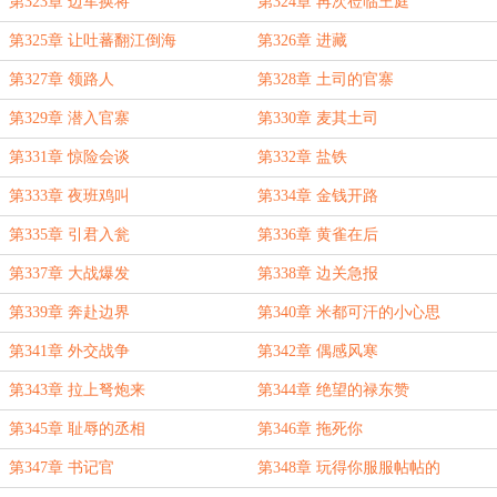
第323章 边军换将
第324章 再次莅临王庭
第325章 让吐蕃翻江倒海
第326章 进藏
第327章 领路人
第328章 土司的官寨
第329章 潜入官寨
第330章 麦其土司
第331章 惊险会谈
第332章 盐铁
第333章 夜班鸡叫
第334章 金钱开路
第335章 引君入瓮
第336章 黄雀在后
第337章 大战爆发
第338章 边关急报
第339章 奔赴边界
第340章 米都可汗的小心思
第341章 外交战争
第342章 偶感风寒
第343章 拉上弩炮来
第344章 绝望的禄东赞
第345章 耻辱的丞相
第346章 拖死你
第347章 书记官
第348章 玩得你服服帖帖的