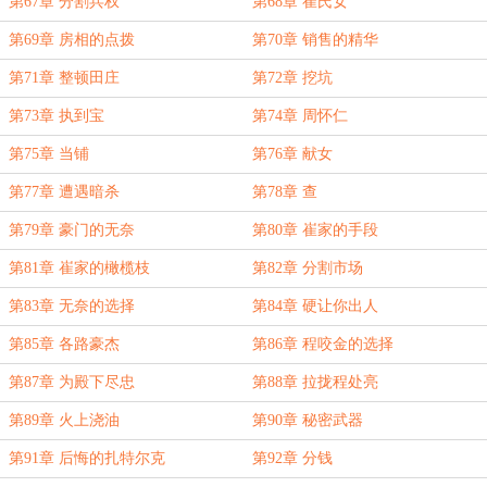
第67章 分割兵权
第68章 崔氏女
第69章 房相的点拨
第70章 销售的精华
第71章 整顿田庄
第72章 挖坑
第73章 执到宝
第74章 周怀仁
第75章 当铺
第76章 献女
第77章 遭遇暗杀
第78章 查
第79章 豪门的无奈
第80章 崔家的手段
第81章 崔家的橄榄枝
第82章 分割市场
第83章 无奈的选择
第84章 硬让你出人
第85章 各路豪杰
第86章 程咬金的选择
第87章 为殿下尽忠
第88章 拉拢程处亮
第89章 火上浇油
第90章 秘密武器
第91章 后悔的扎特尔克
第92章 分钱