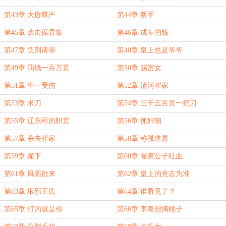
第43章 大唐尊严
第44章 断手
第45章 袭击侯君集
第46章 成车的钱
第47章 负荆请罪
第48章 皇上也是爷爷
第49章 罚钱一百万贯
第50章 赐宫女
第51章 牛一受伤
第52章 清河崔家
第53章 求刀
第54章 三千五百贯一把刀
第55章 辽东司的职责
第56章 抓奸细
第57章 杀去崔家
第58章 称孤道寡
第59章 跪下
第60章 崔家公子吐血
第61章 风雨欲来
第62章 皇上的意志为准
第63章 琅邪王氏
第64章 谁看见了？
第65章 打的就是你
第66章 李泰想摘桃子