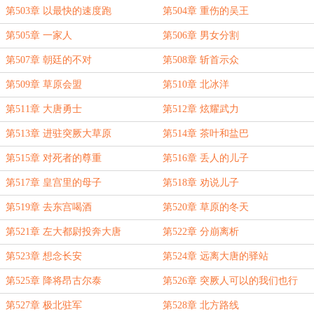
第503章 以最快的速度跑
第504章 重伤的吴王
第505章 一家人
第506章 男女分割
第507章 朝廷的不对
第508章 斩首示众
第509章 草原会盟
第510章 北冰洋
第511章 大唐勇士
第512章 炫耀武力
第513章 进驻突厥大草原
第514章 茶叶和盐巴
第515章 对死者的尊重
第516章 丢人的儿子
第517章 皇宫里的母子
第518章 劝说儿子
第519章 去东宫喝酒
第520章 草原的冬天
第521章 左大都尉投奔大唐
第522章 分崩离析
第523章 想念长安
第524章 远离大唐的驿站
第525章 降将昂古尔泰
第526章 突厥人可以的我们也行
第527章 极北驻军
第528章 北方路线