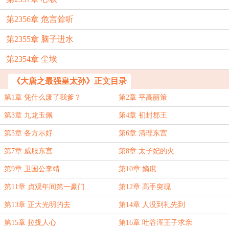
第2356章 危言耸听
第2355章 脑子进水
第2354章 尘埃
《大唐之最强皇太孙》正文目录
第1章 凭什么废了我爹？
第2章 平高丽策
第3章 九龙玉佩
第4章 初封郡王
第5章 各方示好
第6章 清理东宫
第7章 威服东宫
第8章 太子妃的火
第9章 卫国公李靖
第10章 嫡庶
第11章 贞观年间第一豪门
第12章 高手突现
第13章 正大光明的去
第14章 人没到礼先到
第15章 拉拢人心
第16章 吐谷浑王子求亲