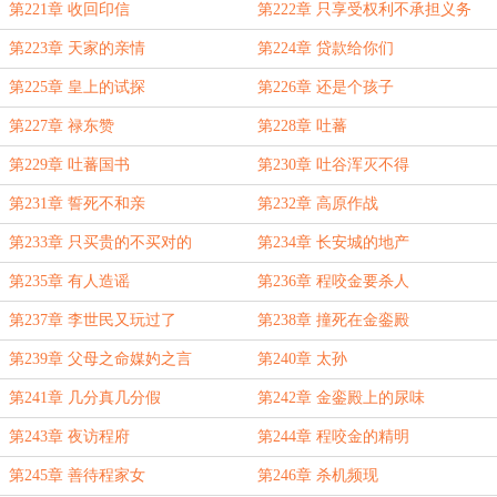
第221章 收回印信
第222章 只享受权利不承担义务
第223章 天家的亲情
第224章 贷款给你们
第225章 皇上的试探
第226章 还是个孩子
第227章 禄东赞
第228章 吐蕃
第229章 吐蕃国书
第230章 吐谷浑灭不得
第231章 誓死不和亲
第232章 高原作战
第233章 只买贵的不买对的
第234章 长安城的地产
第235章 有人造谣
第236章 程咬金要杀人
第237章 李世民又玩过了
第238章 撞死在金銮殿
第239章 父母之命媒妁之言
第240章 太孙
第241章 几分真几分假
第242章 金銮殿上的尿味
第243章 夜访程府
第244章 程咬金的精明
第245章 善待程家女
第246章 杀机频现