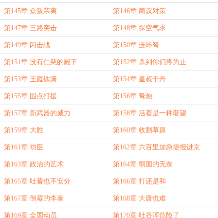
第145章 众叛亲离
第146章 商议对策
第147章 三路突击
第148章 探空气求
第149章 闪击战
第150章 连环弩
第151章 没有仁慈的殿下
第152章 杀到你们疼为止
第153章 王庭铁骑
第154章 皇叔于丹
第155章 围点打援
第156章 弩炮
第157章 新武器的威力
第158章 活着是一种奢望
第159章 大胜
第160章 收割草原
第161章 功臣
第162章 六百里加急捷报进京
第163章 政治的艺术
第164章 弱国的无奈
第165章 吐蕃也不安分
第166章 打还是和
第167章 倒霉的李泰
第168章 大唐也难
第169章 全国动员
第170章 吐谷浑危险了