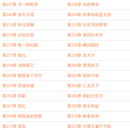
第247章 另一种和亲
第248章 剑拔弩张
第249章 弥天大谎
第250章 回来你就是太孙
第251章 快马加鞭
第252章 吐谷浑的希望
第253章 后知后觉
第254章 拿捏吐谷浑
第255章 唯一的出路
第256章 峰回路转
第257章 篡位
第258章 送大汗
第259章 清除异己
第260章 草原的王
第261章 都想杀了对方
第262章 祖孙斗智
第263章 异地存储
第264章 汇兑天下
第265章 回家
第266章 媳妇过生日
第267章 贺礼
第268章 香水风波
第269章 程咬金的忽悠
第270章 粮食布局
第271章 宣旨
第272章 大唐天威不可欺