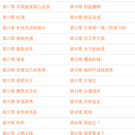
第17章 非我族类其心必异
第18章 利益捆绑
第19章 好酒
第20章 协议达成
第21章 长孙无忌的算计
第22章 大唐第一第二的滚刀肉
第23章 御前抢酒
第24章 汉王李元昌
第25章 颜面全失
第26章 太子的改变
第27章 借条
第28章 哪来的钱?
第29章 发展自己的体系
第30章 偷鸡不成蚀把米
第31章 再阴汉王
第32章 大地主
第33章 圈禁太子妃
第34章 白酒涨价
第35章 官场首秀
第36章 兵部会议
第37章 皇帝的骂名
第38章 死地
第39章 炸药
第40章 我姑父？
第41章 上纲上线
第42章 侯君集来了