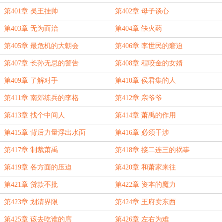
第401章 吴王挂帅
第402章 母子谈心
第403章 无为而治
第404章 缺火药
第405章 最危机的大朝会
第406章 李世民的窘迫
第407章 长孙无忌的警告
第408章 程咬金的女婿
第409章 了解对手
第410章 侯君集的人
第411章 南郊练兵的李格
第412章 亲爷爷
第413章 找个中间人
第414章 萧禹的作用
第415章 背后力量浮出水面
第416章 必须干涉
第417章 制裁萧禹
第418章 接二连三的祸事
第419章 各方面的压迫
第420章 和萧家来往
第421章 贷款不批
第422章 资本的魔力
第423章 划清界限
第424章 王府卖东西
第425章 该去吃谁的席
第426章 左右为难