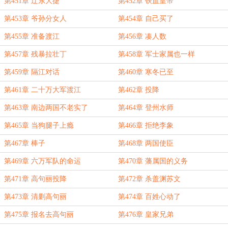
第451章 辽东大捷
第452章 铁血皇帝
第453章 爷孙分女人
第454章 自己买了
第455章 准备渡江
第456章 凑人数
第457章 残暴拉壮丁
第458章 军士家属也一样
第459章 隔江对话
第460章 寒冬已至
第461章 二十万大军渡江
第462章 投降
第463章 南边两国不老实了
第464章 登州水师
第465章 当狗腿子上瘾
第466章 拒绝李象
第467章 棒子
第468章 两国使臣
第469章 六万军队的命运
第470章 藩属国的义务
第471章 高句丽投降
第472章 杀盖渊苏文
第473章 清剿高句丽
第474章 百姓心动了
第475章 报名去高句丽
第476章 皇家兄弟