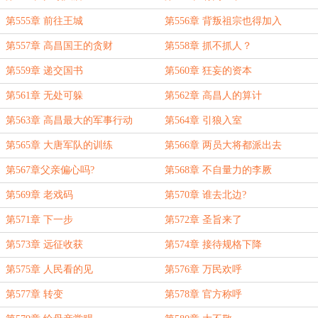
第555章 前往王城
第556章 背叛祖宗也得加入
第557章 高昌国王的贪财
第558章 抓不抓人？
第559章 递交国书
第560章 狂妄的资本
第561章 无处可躲
第562章 高昌人的算计
第563章 高昌最大的军事行动
第564章 引狼入室
第565章 大唐军队的训练
第566章 两员大将都派出去
第567章父亲偏心吗?
第568章 不自量力的李厥
第569章 老戏码
第570章 谁去北边?
第571章 下一步
第572章 圣旨来了
第573章 远征收获
第574章 接待规格下降
第575章 人民看的见
第576章 万民欢呼
第577章 转变
第578章 官方称呼