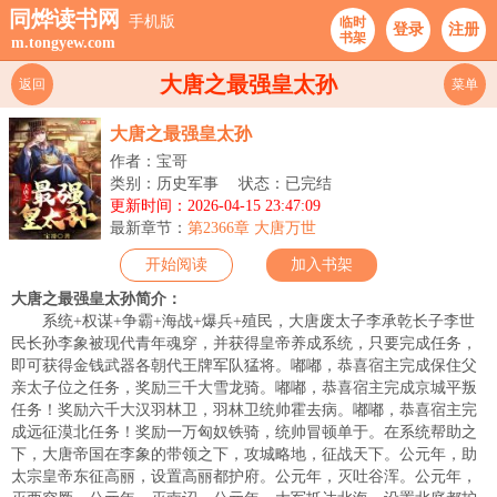
同烨读书网
手机版
临时
登录
注册
书架
m.tongyew.com
大唐之最强皇太孙
返回
菜单
大唐之最强皇太孙
作者：宝哥
类别：历史军事
状态：已完结
更新时间：2026-04-15 23:47:09
最新章节：
第2366章 大唐万世
开始阅读
加入书架
大唐之最强皇太孙简介：
系统+权谋+争霸+海战+爆兵+殖民，大唐废太子李承乾长子李世
民长孙李象被现代青年魂穿，并获得皇帝养成系统，只要完成任务，
即可获得金钱武器各朝代王牌军队猛将。嘟嘟，恭喜宿主完成保住父
亲太子位之任务，奖励三千大雪龙骑。嘟嘟，恭喜宿主完成京城平叛
任务！奖励六千大汉羽林卫，羽林卫统帅霍去病。嘟嘟，恭喜宿主完
成远征漠北任务！奖励一万匈奴铁骑，统帅冒顿单于。在系统帮助之
下，大唐帝国在李象的带领之下，攻城略地，征战天下。公元年，助
太宗皇帝东征高丽，设置高丽都护府。公元年，灭吐谷浑。公元年，