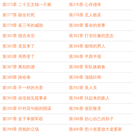
第375章 二十五文钱一斤粮
第376章 心存侥幸
第377章 路全封死
第378章 无人敢卖
第379章 崔三爷的威胁
第380章 要命的差事
第381章 德吉央宗
第382章 打击吐蕃的意志
第383章 圣旨来了
第384章 痴情的男人
第385章 局势变了
第386章 半真半假
第387章 离别的酒
第388章 军队换粮食
第389章 路哈泰
第390章 顶级奸商
第391章 不一样的夫君
第392章 美人关
第393章 叔侄相见屁事多
第394章 扶起来的敌人
第395章 针对高句丽的阴谋
第396章 使臣叛变
第397章 皇子掌握军权
第398章 担心自己的孙子
第399章 房相的立场
第400章 把小老婆放大老婆家