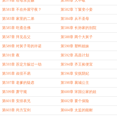
第579章 给母亲赏赐
第580章 大不敬
第581章 不在外屋守夜？
第582章 丫鬟变小妾
第583章 家里的二弟
第584章 从不圣母
第585章 吃斋念佛
第586章 长孙家的别院
第587章 拜见岳父
第588章 两个大舅子
第589章 对舅子哥的许诺
第590章 塑料姐妹
第591章 夜
第592章 高昌计划
第593章 苏定方躲过一劫
第594章 齐王捡便宜
第595章 叔侄不易
第596章 安抚阴妃
第597章 老爹的疑虑
第598章 襄城公主
第599章 萧守规
第600章 宋国公家的娃
第601章 安排表兄
第602章 要个保险
第603章 尚方宝剑
第604章 太监的能耐