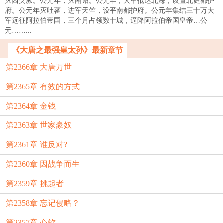
灭西突厥。公元年，灭南诏。公元年，大军抵达北海，设置北庭都护
府。公元年灭吐蕃，进军天竺，设平南都护府。公元年集结三十万大
军远征阿拉伯帝国，三个月占领数十城，逼降阿拉伯帝国皇帝…公
元……...
《大唐之最强皇太孙》最新章节
第2366章 大唐万世
第2365章 有效的方式
第2364章 金钱
第2363章 世家豪奴
第2361章 谁反对?
第2360章 因战争而生
第2359章 挑起者
第2358章 忘记侵略？
第2357章 心软